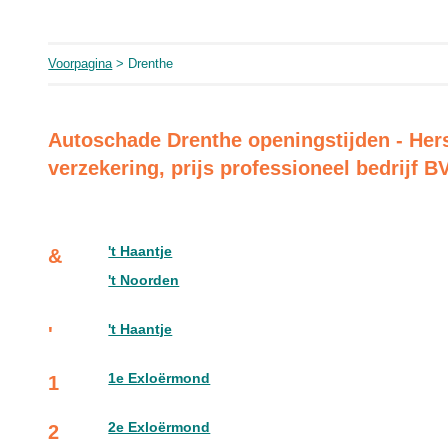
Voorpagina
> Drenthe
Autoschade Drenthe openingstijden - Hers
verzekering, prijs professioneel bedrijf B
't Haantje
&
't Noorden
't Haantje
'
1e Exloërmond
1
2e Exloërmond
2