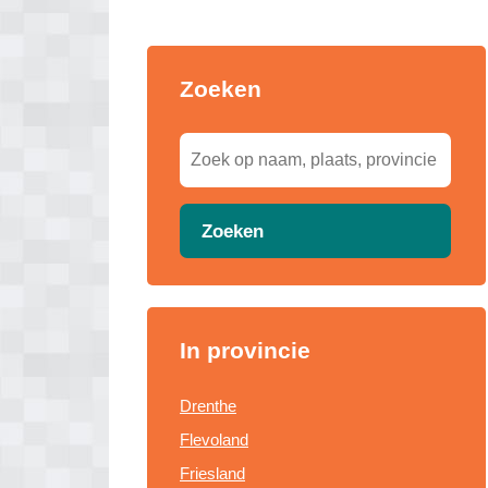
Zoeken
Zoeken
In provincie
Drenthe
Flevoland
Friesland