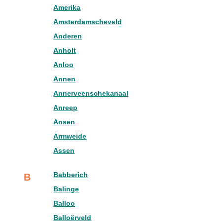
Amerika
Amsterdamscheveld
Anderen
Anholt
Anloo
Annen
Annerveenschekanaal
Anreep
Ansen
Armweide
Assen
Babberich
B
Balinge
Balloo
Balloërveld