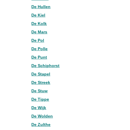
De Hullen
De Kiel
De Kolk
De Mars
De Pol
De Polle
De Punt
De Schiphorst
De Stapel
De Streek
De Stuw
De Tippe
De Wijk
De Wolden
De Zulthe