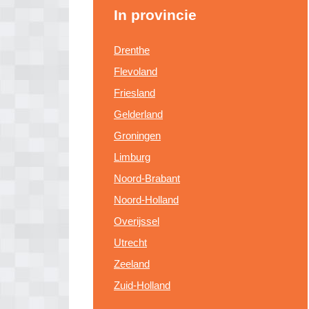
In provincie
Drenthe
Flevoland
Friesland
Gelderland
Groningen
Limburg
Noord-Brabant
Noord-Holland
Overijssel
Utrecht
Zeeland
Zuid-Holland