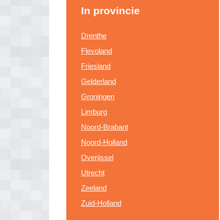
In provincie
Drenthe
Flevoland
Friesland
Gelderland
Groningen
Limburg
Noord-Brabant
Noord-Holland
Overijssel
Utrecht
Zeeland
Zuid-Holland