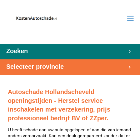
Zoeken
Selecteer provincie
Autoschade Hollandscheveld
openingstijden - Herstel service
inschakelen met verzekering, prijs
professioneel bedrijf BV of ZZper.
U heeft schade aan uw auto opgelopen of aan die van iemand
anders veroorzaakt. Kan een deuk gerepareerd zonder dat er