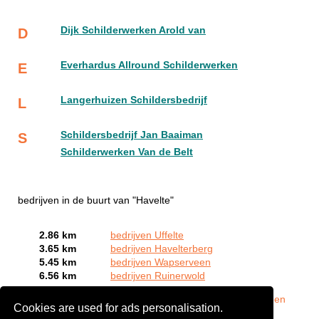
Dijk Schilderwerken Arold van
D
Everhardus Allround Schilderwerken
E
Langerhuizen Schildersbedrijf
L
Schildersbedrijf Jan Baaiman
S
Schilderwerken Van de Belt
bedrijven in de buurt van "Havelte"
2.86 km
bedrijven Uffelte
3.65 km
bedrijven Havelterberg
5.45 km
bedrijven Wapserveen
6.56 km
bedrijven Ruinerwold
Bent of kent u een autoschade expert in Havelte?
Meld een
Cookies are used for ads personalisation.
bedrijf gratis aan