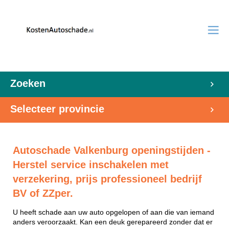
Zoeken
Selecteer provincie
Autoschade Valkenburg openingstijden -
Herstel service inschakelen met
verzekering, prijs professioneel bedrijf
BV of ZZper.
U heeft schade aan uw auto opgelopen of aan die van iemand
anders veroorzaakt. Kan een deuk gerepareerd zonder dat er