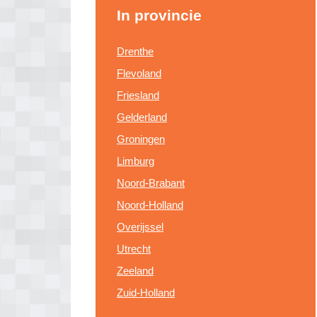
In provincie
Drenthe
Flevoland
Friesland
Gelderland
Groningen
Limburg
Noord-Brabant
Noord-Holland
Overijssel
Utrecht
Zeeland
Zuid-Holland