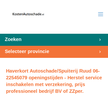
Zoeken
Selecteer provincie
Haverkort Autoschade/Spuiterij Ruud 06-
22545079 openingstijden - Herstel service
inschakelen met verzekering, prijs
professioneel bedrijf BV of ZZper.