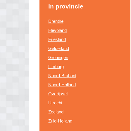
In provincie
Drenthe
Flevoland
Friesland
Gelderland
Groningen
Limburg
Noord-Brabant
Noord-Holland
Overijssel
Utrecht
Zeeland
Zuid-Holland