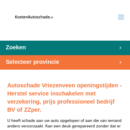
Zoeken
Selecteer provincie
Autoschade Vriezenveen openingstijden -
Herstel service inschakelen met
verzekering, prijs professioneel bedrijf
BV of ZZper.
U heeft schade aan uw auto opgelopen of aan die van iemand
anders veroorzaakt. Kan een deuk gerepareerd zonder dat er