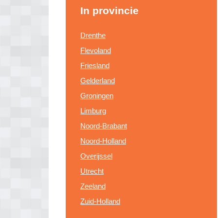
In provincie
Drenthe
Flevoland
Friesland
Gelderland
Groningen
Limburg
Noord-Brabant
Noord-Holland
Overijssel
Utrecht
Zeeland
Zuid-Holland