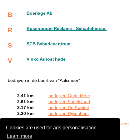
Boerlage Ab
B
Rosenboom Reclame - Schadeherstel
R
SCB Schadecentrum
S
Vinko Autoschade
V
bedrijven in de buurt van "Aalsmeer"
2.41 km
bedrijven Oude Meer
2.61 km
bedrijven Kudelstaart
3.17 km
bedrijven De Kwakel
3.30 km
bedrijven Rijsenhout
Bent of kent u een autoschade expert in Aalsmeer?
Meld een
Cookies are used for ads personalisation.
bedrijf gratis aan
Learn more