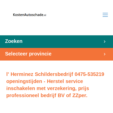
Zoeken
Selecteer provincie
l' Herminez Schildersbedrijf 0475-535219
openingstijden - Herstel service
inschakelen met verzekering, prijs
professioneel bedrijf BV of ZZper.