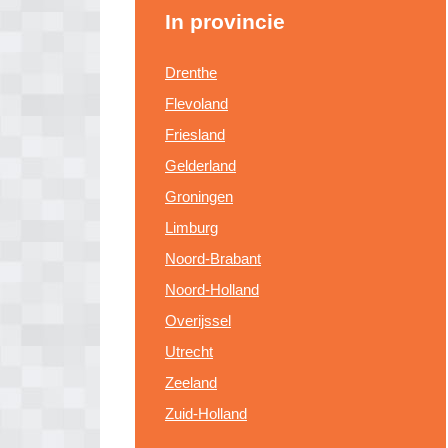
In provincie
Drenthe
Flevoland
Friesland
Gelderland
Groningen
Limburg
Noord-Brabant
Noord-Holland
Overijssel
Utrecht
Zeeland
Zuid-Holland