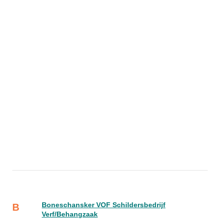
Boneschansker VOF Schildersbedrijf
B
Verf/Behangzaak