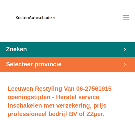
Zoeken
Selecteer provincie
Leeuwen Restyling Van 06-27561915
openingstijden - Herstel service
inschakelen met verzekering, prijs
professioneel bedrijf BV of ZZper.