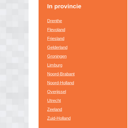
In provincie
Drenthe
Flevoland
Friesland
Gelderland
Groningen
Limburg
Noord-Brabant
Noord-Holland
Overijssel
Utrecht
Zeeland
Zuid-Holland