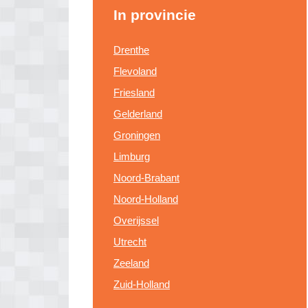
In provincie
Drenthe
Flevoland
Friesland
Gelderland
Groningen
Limburg
Noord-Brabant
Noord-Holland
Overijssel
Utrecht
Zeeland
Zuid-Holland