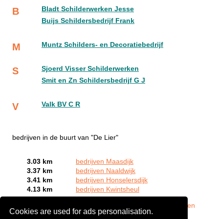
Bladt Schilderwerken Jesse
B
Buijs Schildersbedrijf Frank
Muntz Schilders- en Decoratiebedrijf
M
Sjoerd Visser Schilderwerken
S
Smit en Zn Schildersbedrijf G J
Valk BV C R
V
bedrijven in de buurt van "De Lier"
3.03 km
bedrijven Maasdijk
3.37 km
bedrijven Naaldwijk
3.41 km
bedrijven Honselersdijk
4.13 km
bedrijven Kwintsheul
Bent of kent u een autoschade expert in De Lier?
Meld een
Cookies are used for ads personalisation.
bedrijf gratis aan