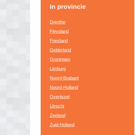
In provincie
Drenthe
Flevoland
Friesland
Gelderland
Groningen
Limburg
Noord-Brabant
Noord-Holland
Overijssel
Utrecht
Zeeland
Zuid-Holland