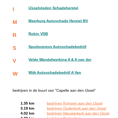
IJsselsteden Schadeherstel
I
Meerburg Autoschade Herstel BV
M
Robin VDB
R
Spuitexpress Autoschadebedrijf
S
Velde Wandafwerking A & A van der
V
Wijk Autoschadebedrijf A Van
W
bedrijven in de buurt van "Capelle aan den IJssel"
1.35 km
bedrijven Krimpen aan den IJssel
3.19 km
bedrijven Ouderkerk aan den IJssel
4.02 km
bedrijven Nieuwerkerk aan den IJssel