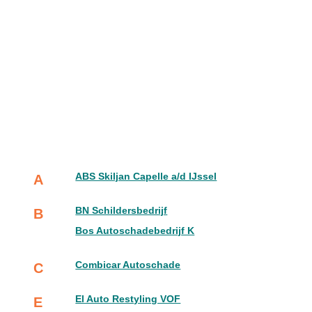
ABS Skiljan Capelle a/d IJssel
A
BN Schildersbedrijf
B
Bos Autoschadebedrijf K
Combicar Autoschade
C
El Auto Restyling VOF
E