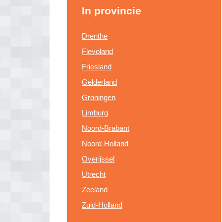
In provincie
Drenthe
Flevoland
Friesland
Gelderland
Groningen
Limburg
Noord-Brabant
Noord-Holland
Overijssel
Utrecht
Zeeland
Zuid-Holland