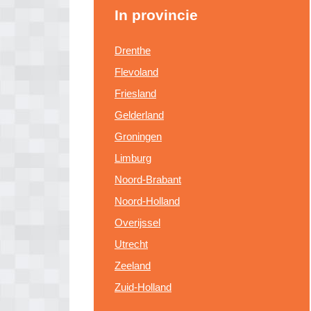
In provincie
Drenthe
Flevoland
Friesland
Gelderland
Groningen
Limburg
Noord-Brabant
Noord-Holland
Overijssel
Utrecht
Zeeland
Zuid-Holland