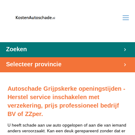
Zoeken
Selecteer provincie
Autoschade Grijpskerke openingstijden -
Herstel service inschakelen met
verzekering, prijs professioneel bedrijf
BV of ZZper.
U heeft schade aan uw auto opgelopen of aan die van iemand
anders veroorzaakt. Kan een deuk gerepareerd zonder dat er