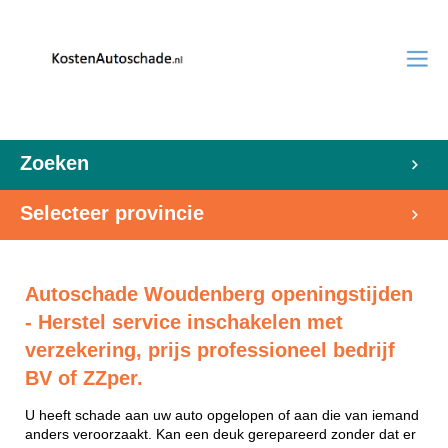
Zoeken
Selecteer provincie
Autoschade Woudenberg openingstijden
- Herstel service inschakelen met
verzekering, prijs professioneel bedrijf
BV of ZZper.
U heeft schade aan uw auto opgelopen of aan die van iemand
anders veroorzaakt. Kan een deuk gerepareerd zonder dat er