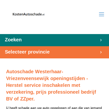
Zoeken
Selecteer provincie
Autoschade Westerhaar-
Vriezenveensewijk openingstijden -
Herstel service inschakelen met
verzekering, prijs professioneel bedrijf
BV of ZZper.
U heeft schade aan uw auto opgelopen of aan die van iemand