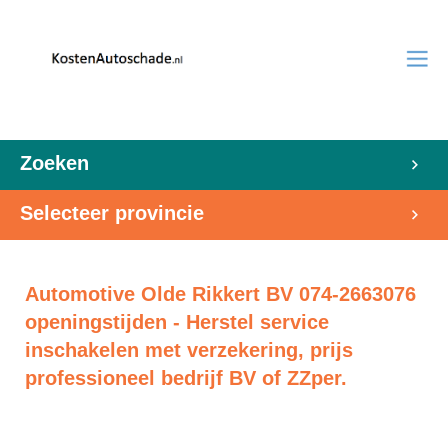
Zoeken
Selecteer provincie
Automotive Olde Rikkert BV 074-2663076
openingstijden - Herstel service
inschakelen met verzekering, prijs
professioneel bedrijf BV of ZZper.