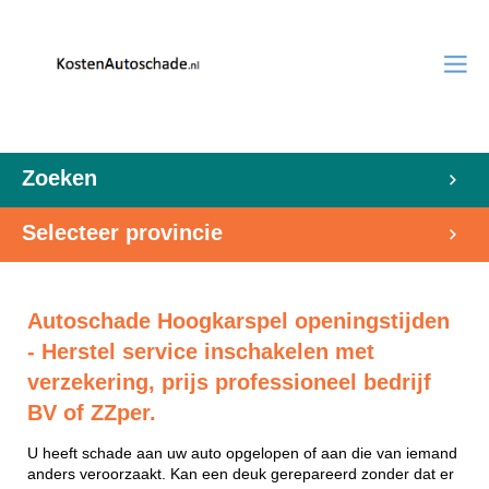
Zoeken
Selecteer provincie
Autoschade Hoogkarspel openingstijden
- Herstel service inschakelen met
verzekering, prijs professioneel bedrijf
BV of ZZper.
U heeft schade aan uw auto opgelopen of aan die van iemand
anders veroorzaakt. Kan een deuk gerepareerd zonder dat er