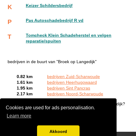
Keizer Schildersbedrijf
K
Pas Autoschadebedrijf R vd
P
Tomcheck Klein Schadeherstel en velgen
T
reparatie/spuiten
bedrijven in de buurt van "Broek op Langedijk"
0.82 km
bedrijven Zuid-Scharwoude
1.61 km
bedrijven Heerhugowaard
1.95 km
bedrijven Sint Pancras
2.17 km
bedrijven Noord-Scharwoude
Bent of kent u een autoschade expert in Broek op Langedijk?
Cookies are used for ads personalisation.
Meld een bedrijf gratis aan
Learn more
Akkoord