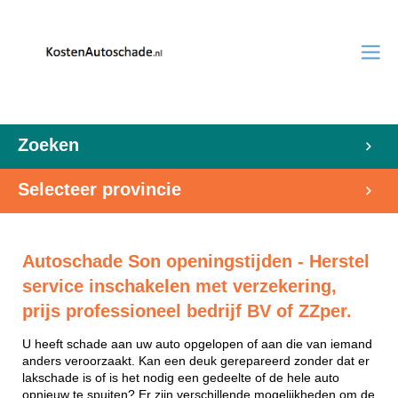
Zoeken
Selecteer provincie
Autoschade Son openingstijden - Herstel
service inschakelen met verzekering,
prijs professioneel bedrijf BV of ZZper.
U heeft schade aan uw auto opgelopen of aan die van iemand
anders veroorzaakt. Kan een deuk gerepareerd zonder dat er
lakschade is of is het nodig een gedeelte of de hele auto
opnieuw te spuiten? Er zijn verschillende mogelijkheden om de