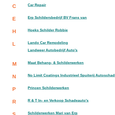
Car Repair
C
Erp Schildersbedrijf BV Frans van
E
Hoeks Schilder Robbie
H
Lando Car Remodeling
L
Landweer Autobedrijf Auto's
Maat Behang- & Schilderwerken
M
No Limit Coatings Industrieel Spuiterij Autoschad
N
Princen Schilderwerken
P
R & T In- en Verkoop Schadeauto's
R
Schilderwerken Mari van Erp
S