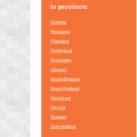
In provincie
Drenthe
Flevoland
Friesland
Gelderland
Groningen
Limburg
Noord-Brabant
Noord-Holland
Overijssel
Utrecht
Zeeland
Zuid-Holland