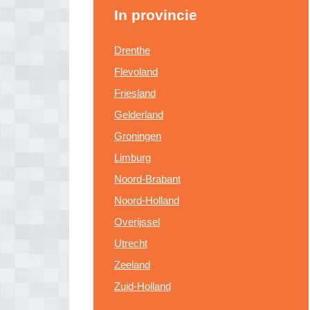
In provincie
Drenthe
Flevoland
Friesland
Gelderland
Groningen
Limburg
Noord-Brabant
Noord-Holland
Overijssel
Utrecht
Zeeland
Zuid-Holland