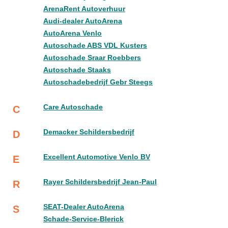
ArenaRent Autoverhuur
Audi-dealer AutoArena
AutoArena Venlo
Autoschade ABS VDL Kusters
Autoschade Sraar Roebbers
Autoschade Staaks
Autoschadebedrijf Gebr Steegs
Care Autoschade
C
Demacker Schildersbedrijf
D
Excellent Automotive Venlo BV
E
Rayer Schildersbedrijf Jean-Paul
R
SEAT-Dealer AutoArena
S
Schade-Service-Blerick