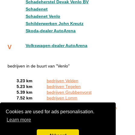
Schadeherstel Devak Venlo BV
Schadenet
Schadenet Venlo
Schilderwerken John Kreutz
Skoda-dealer AutoArena
Volkswagen-dealer AutoArena
V
bedrijven in de buurt van "Venlo"
3.23 km
bedrijven Velden
5.23 km
bedrijven Tegelen
5.39 km
bedrijven Grubbenvorst
7.52 km
bedrijven Lomm
Bent of kent u een autoschade expert in Venlo?
Meld een
Cookies are used for ads personalisation.
bedrijf gratis aan
Learn more