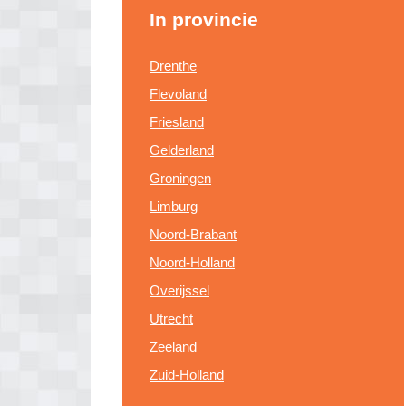
In provincie
Drenthe
Flevoland
Friesland
Gelderland
Groningen
Limburg
Noord-Brabant
Noord-Holland
Overijssel
Utrecht
Zeeland
Zuid-Holland