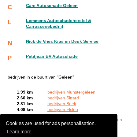
Care Autoschade Geleen
C
Lemmens Autoschadeherstel &
L
Carrosseriebedrijf
Nick de Vries Kras en Deuk Service
N
Petitjean BV Autoschade
P
bedrijven in de buurt van "Geleen"
1.99 km
bedrijven Munstergeleen
2.60 km
bedrijven Sittard
2.81 km
bedrijven Beek
4.08 km
bedrijven Elsloo
Bent of kent u een autoschade expert in Geleen?
Meld een
Cookies are used for ads personalisation.
bedrijf gratis aan
Learn more