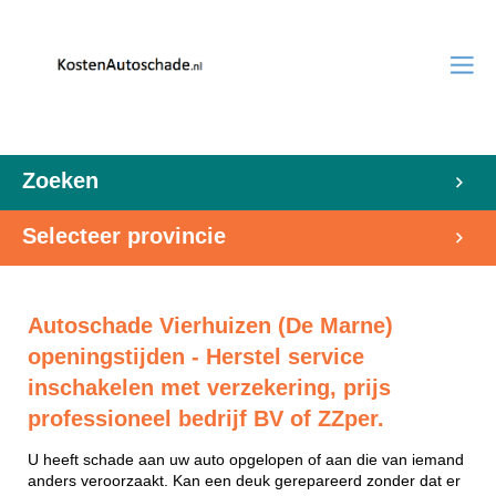
Zoeken
Selecteer provincie
Autoschade Vierhuizen (De Marne)
openingstijden - Herstel service
inschakelen met verzekering, prijs
professioneel bedrijf BV of ZZper.
U heeft schade aan uw auto opgelopen of aan die van iemand
anders veroorzaakt. Kan een deuk gerepareerd zonder dat er