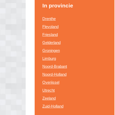
In provincie
Drenthe
Flevoland
Friesland
Gelderland
Groningen
Limburg
Noord-Brabant
Noord-Holland
Overijssel
Utrecht
Zeeland
Zuid-Holland