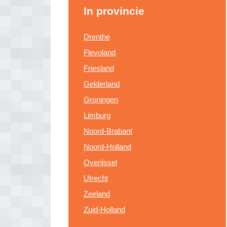
In provincie
Drenthe
Flevoland
Friesland
Gelderland
Groningen
Limburg
Noord-Brabant
Noord-Holland
Overijssel
Utrecht
Zeeland
Zuid-Holland