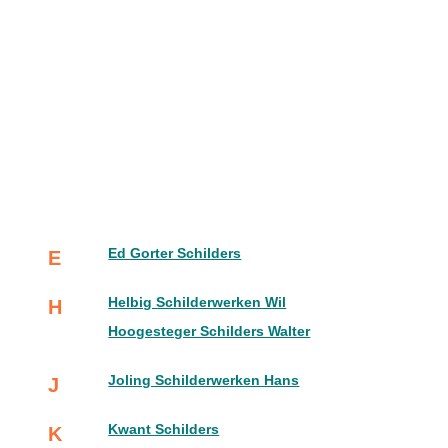
Ed Gorter Schilders
E
Helbig Schilderwerken Wil
H
Hoogesteger Schilders Walter
Joling Schilderwerken Hans
J
Kwant Schilders
K