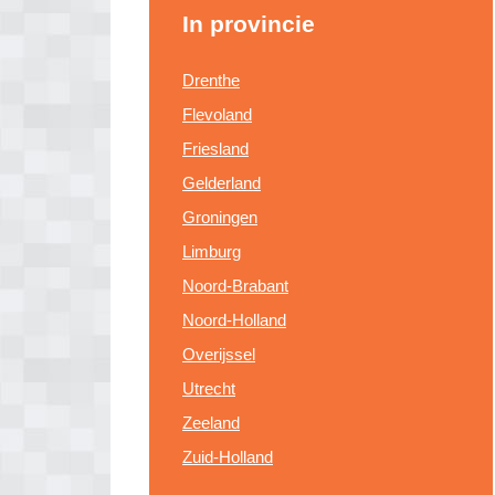
In provincie
Drenthe
Flevoland
Friesland
Gelderland
Groningen
Limburg
Noord-Brabant
Noord-Holland
Overijssel
Utrecht
Zeeland
Zuid-Holland