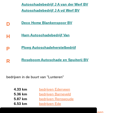
Autoschadebedrijf J A van der Werf BV
Autoschadebedrijf J A vd Werf BV
Deco Home Blankenspoor BV
D
Harn Autoschadebedrijf Van
H
Ploeg Autoschadeherstelbedrijf
P
Roseboom Autoschade en Spuiterij BV
R
bedrijven in de buurt van "Lunteren"
4.33 km
bedrijven Ederveen
5.36 km
bedrijven Barneveld
5.87 km
bedrijven Renswoude
6.53 km
bedrijven Ede
Bent of kent u een autoschade expert in Lunteren?
Meld een