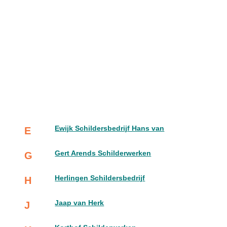
Ewijk Schildersbedrijf Hans van
E
Gert Arends Schilderwerken
G
Herlingen Schildersbedrijf
H
Jaap van Herk
J