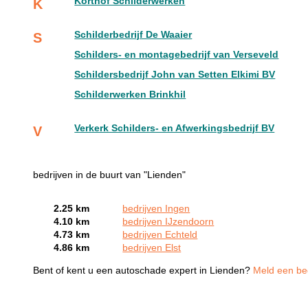
Korthof Schilderwerken
K
Schilderbedrijf De Waaier
S
Schilders- en montagebedrijf van Verseveld
Schildersbedrijf John van Setten Elkimi BV
Schilderwerken Brinkhil
Verkerk Schilders- en Afwerkingsbedrijf BV
V
bedrijven in de buurt van "Lienden"
2.25 km
bedrijven Ingen
4.10 km
bedrijven IJzendoorn
4.73 km
bedrijven Echteld
4.86 km
bedrijven Elst
Bent of kent u een autoschade expert in Lienden?
Meld een bed