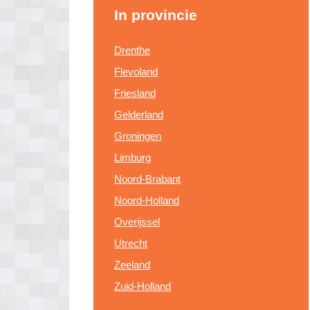
In provincie
Drenthe
Flevoland
Friesland
Gelderland
Groningen
Limburg
Noord-Brabant
Noord-Holland
Overijssel
Utrecht
Zeeland
Zuid-Holland