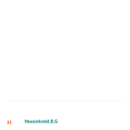
Heusinkveld B G
H