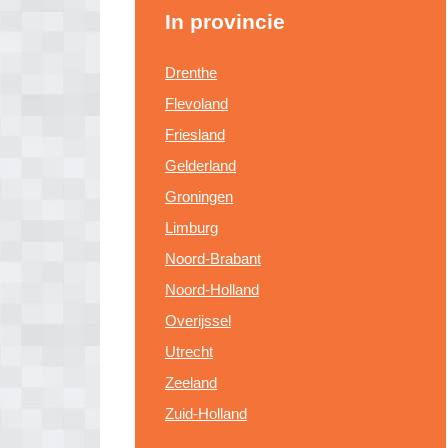
In provincie
Drenthe
Flevoland
Friesland
Gelderland
Groningen
Limburg
Noord-Brabant
Noord-Holland
Overijssel
Utrecht
Zeeland
Zuid-Holland