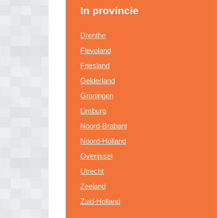
In provincie
Drenthe
Flevoland
Friesland
Gelderland
Groningen
Limburg
Noord-Brabant
Noord-Holland
Overijssel
Utrecht
Zeeland
Zuid-Holland