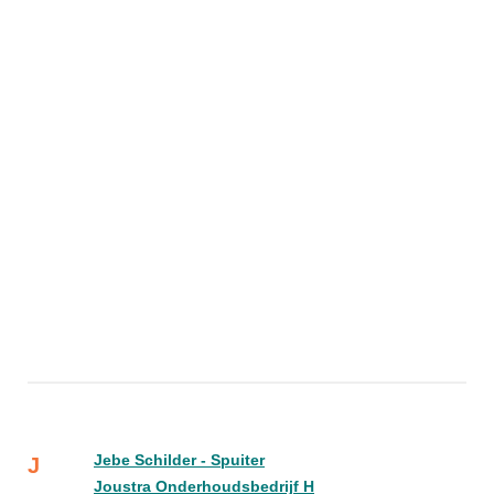
Jebe Schilder - Spuiter
J
Joustra Onderhoudsbedrijf H