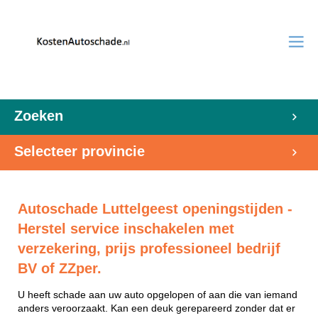
Zoeken
Selecteer provincie
Autoschade Luttelgeest openingstijden -
Herstel service inschakelen met
verzekering, prijs professioneel bedrijf
BV of ZZper.
U heeft schade aan uw auto opgelopen of aan die van iemand
anders veroorzaakt. Kan een deuk gerepareerd zonder dat er