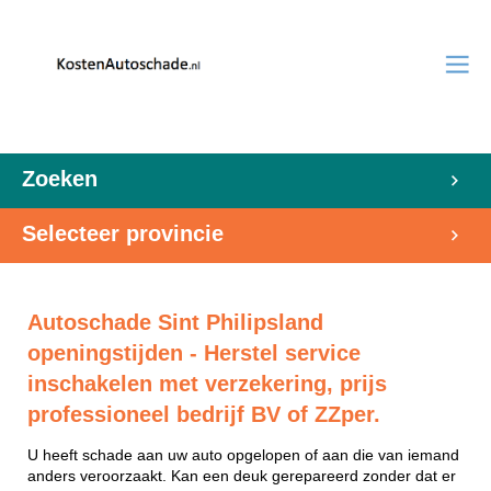
Zoeken
Selecteer provincie
Autoschade Sint Philipsland
openingstijden - Herstel service
inschakelen met verzekering, prijs
professioneel bedrijf BV of ZZper.
U heeft schade aan uw auto opgelopen of aan die van iemand
anders veroorzaakt. Kan een deuk gerepareerd zonder dat er